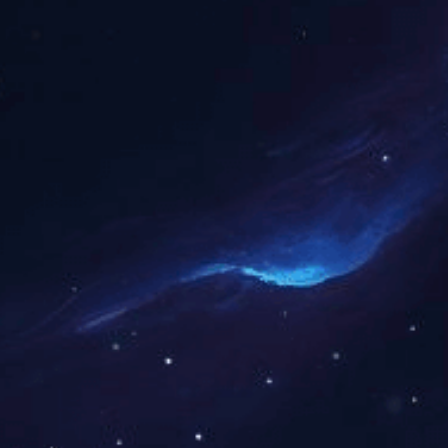
进水的解决办法
芬兰noki