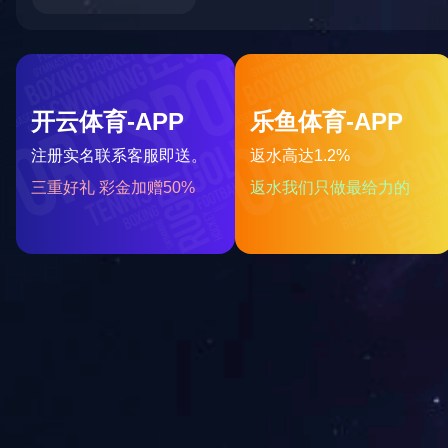
13802685796
广东开云官方网页版-开云
(中国) 厂有限公司
地址：广东省佛山市南海区
平洲永安中路26号
邮编：528251
联系人：梁经理
13802685796
网址：americanlp.com
新闻
动态
芬兰n
珠江台“今日关注”—报道广东开云
官方网页版-开云(中国) 厂有限公...
五招学会如何鉴别电线开云官方网
页版-开云(中国) 的质量
电线开云官方网页版-开云(中国)
的四大保护措施
真金火眼-如何辨别网线的优劣
开云官方网页版-开云(中国) 受潮