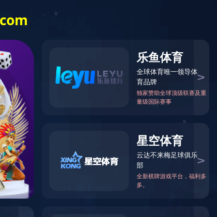
人才招聘
在线留言
联系我们