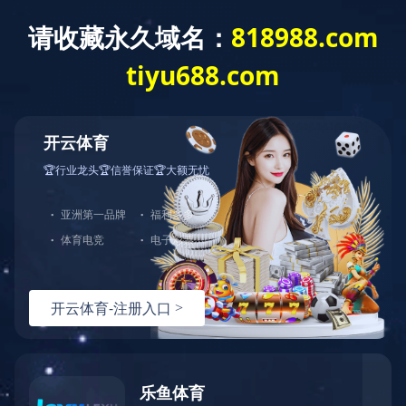
开云官方网页版
开云官方网页版-开
关于我们
开云官方网页版
产品中
云(中国)