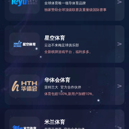
全国服务热线：
网站公告：
13802685796
技术支持
新闻
分类
开云官方网页版-开云(中国)
企业新闻
(1)由于绝缘中的杂质、气孔等是
时，必须选择质量过硬的厂家，对
行业新闻
配电线路常见故障及预防措施
10kV配电网络涉及面广、影响
技术支持
故隐患，作为运行人员应该掌握线
联系
我们