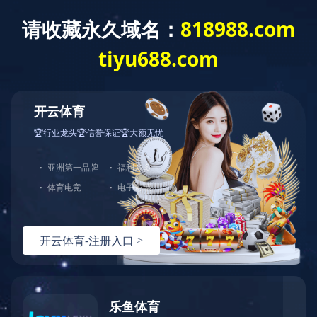
开云官方网页版
开云官方网页版-开
关于我们
开云官方网页版
产品中
云(中国)