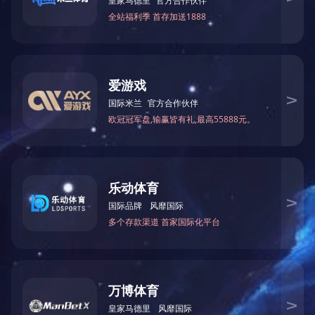
(中国) 厂有限公司
地址：广东省佛山市南海区
平洲永安中路26号
邮编：528251
联系人：梁经理
13802685796
网址：americanlp.com
新闻
动态
新白云机场-广东开云官方
珠江台“今日关注”—报道广东开云
白天鹅湖-广州开云官方网
官方网页版-开云(中国) 厂有限公...
五招学会如何鉴别电线开云官方网
开云(中国) 厂
云(中国)
页版-开云(中国) 的质量
电线开云官方网页版-开云(中国)
的四大保护措施
真金火眼-如何辨别网线的优劣
开云官方网页版-开云(中国) 受潮
进水的解决办法