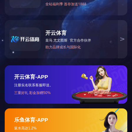
广州会展中心
更多案例