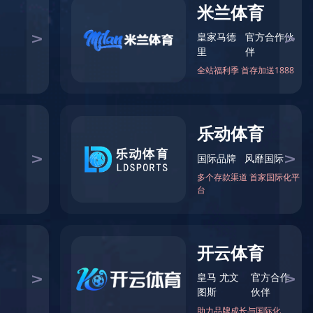
开云官方网页版-开云(中国) 厂有限公司网站，咨询热线：13802685796 