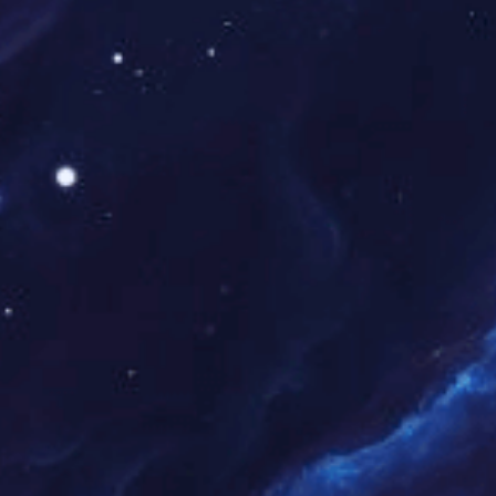
NEWS
02
官方网页版-开云(中国) 厂有限
五招学会如何鉴别电
注”广东开云官方网页版-开云(中国) 厂
1.看外观包装上的合格
开云(中国) 进入夏季，天气非常闷热，
商标上是否印有厂名、厂
增，一些老化的电线往往因超负荷导致
上是否印有商标、规格、
04
 的四大保护措施
真金火眼-如何辨
的电器设备包机制度，尤其是开云官方网页
1、测试网线的速度对网
开云(中国) 的高低压接线盒的操作工艺。谁
试时为了更贴近实际使用
制度：接线防爆情况、是否有温升、悬
式进行。同时为了保证测
06
潮进水的解决办法
配电线路常见故障
点，因而开云官方网页版-开云(中国) 质
10kV配电网络涉及面
方网页版-开云(中国) 时，必须选择质
安全可靠供电的需要。为
行严格的试验，并要求各厂家进行投
运行人员应该掌握线路事
查看更多