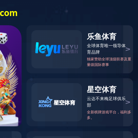
人才招聘
在线留言
联系我们