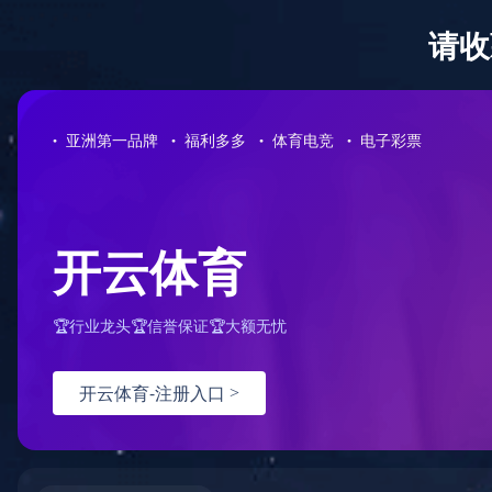
开云官方网页版
开云官方网页版-开
关于我们
开云官方网
云(中国)