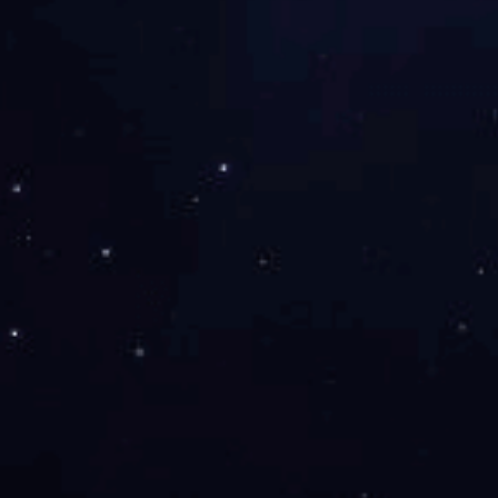
氟塑开云官方网页版-开云(中国) 、塑料电线、预制
行业名列前茅，一直以来是华南地区最大的电线开云官
开云官方网页版-开云(中
关于我们
A
国)
资质荣誉
HOME
技术支持
HONOR
S
广东开云官方网页版-
友情链接
LINKS
广东