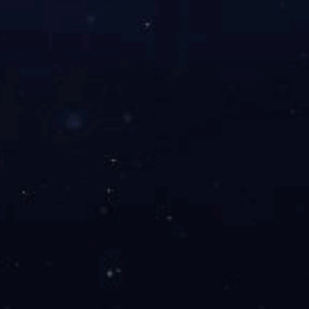
分支开云官方网页版-开云(中国) 、尼龙护套线、开云官方网页版-开云(
方网页版-开云(中国) 生产专业公司。
查看更多
开云官方网页版
产品中心
BOUT US
NEWS CENTER
PRODUCT
人才招聘
在线留言
UPPORT
RECRUITMENT
FEEDBAC
开云(中国) 厂有限公司
广东开云官方网页版-开云(中国) 厂
广东开云官
开云官方网页版-开云(中国) 厂有限公司, 版权所有 Copyright@2017 All Rights Reserv
网站建设：