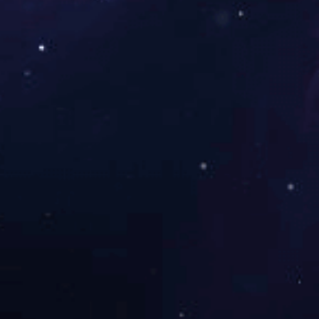
广东奥林匹克体育中心
广东开云官方网页版-开云(中国)
广东开云官方网页版-开云(中国) 厂有限公司
德区，西与佛山市相邻，北与广州市芳村区仅一河相
铁、广珠西线高速公路、佛山一环路跨境而过，地理位
国家一级计量单位。产品有35kV及以下交联开云官方网
版-开云(中国) 、橡套开云官方网页版-开云(中国) 