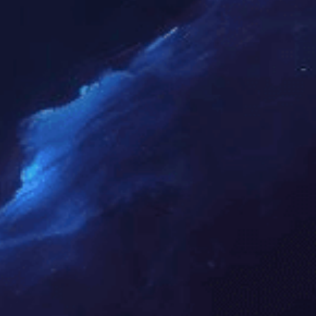
线开云官方网页版-开云(中国) 的质量
证，商标等是否规范。要看有无3C认证和质量体系认证书；看
址、检验章、生产日期；看电线开云官方网页版-开云(中国)
电压等。2.看颜色和外观。据
别网线的优劣
线的传输速度进行测试是鉴别网线质量真伪的最有效手段；测
环境，同时减少外界干扰环节，笔者建议采用双机直联的方
试的准确性
及预防措施
广、影响面大，它直接关系到工农业生产及广大人民群众生活等
了减少线路故障的发生,迅速查找线路缺陷及事故隐患，作为
故发生